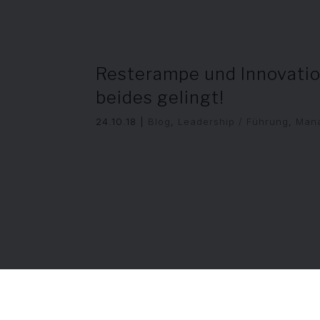
Resterampe und Innovati
beides gelingt!
24.10.18
|
Blog
,
Leadership / Führung
,
Man