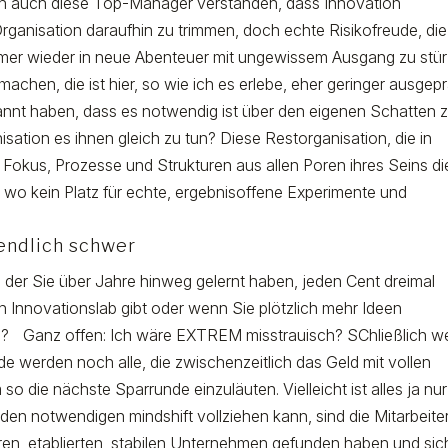
aben auch diese Top-Manager verstanden, dass Innovation
Organisation daraufhin zu trimmen, doch echte Risikofreude, die
mmer wieder in neue Abenteuer mit ungewissem Ausgang zu stür
hen, die ist hier, so wie ich es erlebe, eher geringer ausgepr
nt haben, dass es notwendig ist über den eigenen Schatten 
nisation es ihnen gleich zu tun? Diese Restorganisation, die in
 Fokus, Prozesse und Strukturen aus allen Poren ihres Seins di
 wo kein Platz für echte, ergebnisoffene Experimente und
nendlich schwer
r, der Sie über Jahre hinweg gelernt haben, jeden Cent dreimal
 Innovationslab gibt oder wenn Sie plötzlich mehr Ideen
len? Ganz offen: Ich wäre EXTREM misstrauisch? SChließlich w
e werden noch alle, die zwischenzeitlich das Geld mit vollen
die nächste Sparrunde einzuläuten. Vielleicht ist alles ja nur
n notwendigen mindshift vollziehen kann, sind die Mitarbeiter
eren, etablierten, stabilen Unternehmen gefunden haben und sic