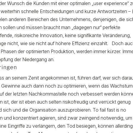
 der Wunsch die Kunden mit einer optimalen „user experience“ 
weiterhin schnelle Entscheidungen und kurze Antwortzeiten – 
vielen anderen Bereichen des Unternehmens, denjenigen, die sic
rn sollen und müssen braucht man „dagegen nur“ perfekte
nde, risikoreiche Innovation, keine signifikante Veränderung,
ange nicht, wie sie nicht auf höhere Effizienz einzahlt. Doch au
Phasen der optimierten Produktion, werden immer kürzer. Imm
öpfung der Niedergang an.
pringen
ss an seinem Zenit angekommen ist, führen darf, wer sich dara
ie Gewinne auch dann noch zu optimieren, wenn das Wachstum
 auf der letzten Nachkommastelle noch verbessert werden könn
n ist, der ist eben auch selten risikofreudig und verrückt genug
sich und die Organisation auszuprobieren. To fail fast is no
n und konzentriert agieren, sind zwar zwingend notwendig, um
e Eingriffe zu verlängern, den Tod besiegen, können allerdin