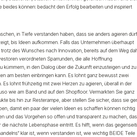
ie beides können: bedacht den Erfolg bearbeiten und inspiriert
enschen, in Tiefe verstanden haben, dass sie anders agieren dür
n zeigt, bis Ideen aufkommen. Falls das Unternehmen überhaupt
 trotz des Wunsches nach Innovation, bereits auf dem Weg da
vestoren verordneten Sparrunden, die alle Hoffnung
u kümmern, in den Dialog über die Zukunft einzusteigen und zu
ten am besten einbringen kann. Es lohnt ganz bewusst zwei
s lohnt frühzeitig mit zwei Herzen zu agieren, überall in der
auso wie am Band und auf den Shopfloor. Vermarkten Sie ganz
kte bis hin zur Resterampe, aber stellen Sie sicher, dass sie g
n, damit ein paar der vielen Ideen es schaffen können richtig
en und das Vorgehen so offen und transparent zu machen, da
 die nächste Lebensphase eintritt. Es hilft, wenn das gegenseit
andelns“ klar ist, wenn verstanden ist, wie wichtig BEIDE Teile