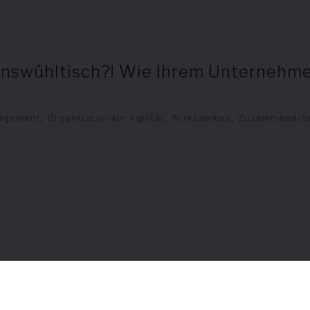
onswühltisch?! Wie Ihrem Unternehm
agement
,
Organisationale Agilität
,
Wirksamkeit
,
Zusammenarbe