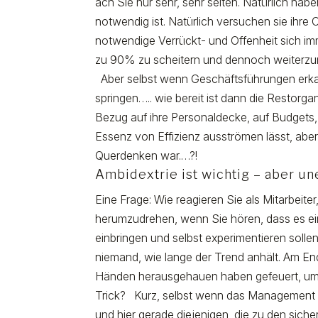
ach Sie nur sehr, sehr selten. Natürlich h
notwendig ist. Natürlich versuchen sie ihre 
notwendige Verrückt- und Offenheit sich i
zu 90% zu scheitern und dennoch weiterzumac
Aber selbst wenn Geschäftsführungen erkan
springen….. wie bereit ist dann die Restorga
Bezug auf ihre Personaldecke, auf Budgets,
Essenz von Effizienz ausströmen lässt, aber
Querdenken war.…?!
Ambidextrie ist wichtig – aber u
Eine Frage: Wie reagieren Sie als Mitarbeite
herumzudrehen, wenn Sie hören, dass es ein
einbringen und selbst experimentieren sol
niemand, wie lange der Trend anhält. Am End
Händen herausgehauen haben gefeuert, um so 
Trick? Kurz, selbst wenn das Management de
und hier gerade diejenigen, die zu den sich