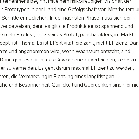
nternehmens beginnt mit einem risikofreudigen Visionär, der
it Prototypen in der Hand eine Gefolgschaft von Mitarbeitern 
n Schritte ermöglichen. In der nächsten Phase muss sich der
zer beweisen, denn es gilt die Produktidee so spannend und
e reale Produkt, trotz seines Prototypencharakters, im Markt
pt“ ist Thema. Es ist Effektivität, die zählt, nicht Effizienz. Dan
kommt und angenommen wird, wenn Wachstum entsteht, sind
t. Dann geht es darum das Gewonnene zu verteidigen, keine zu
r zu vermeiden. Es geht darum maximal Effizient zu werden,
ren, die Vermarktung in Richtung eines langfristigen
he und Besonnenheit. Quirligkeit und Querdenken sind hier nic