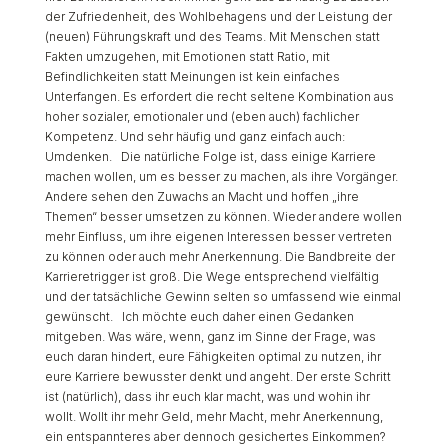
der Zufriedenheit, des Wohlbehagens und der Leistung der
(neuen) Führungskraft und des Teams. Mit Menschen statt
Fakten umzugehen, mit Emotionen statt Ratio, mit
Befindlichkeiten statt Meinungen ist kein einfaches
Unterfangen. Es erfordert die recht seltene Kombination aus
hoher sozialer, emotionaler und (eben auch) fachlicher
Kompetenz. Und sehr häufig und ganz einfach auch:
Umdenken. Die natürliche Folge ist, dass einige Karriere
machen wollen, um es besser zu machen, als ihre Vorgänger.
Andere sehen den Zuwachs an Macht und hoffen „ihre
Themen“ besser umsetzen zu können. Wieder andere wollen
mehr Einfluss, um ihre eigenen Interessen besser vertreten
zu können oder auch mehr Anerkennung. Die Bandbreite der
Karrieretrigger ist groß. Die Wege entsprechend vielfältig
und der tatsächliche Gewinn selten so umfassend wie einmal
gewünscht. Ich möchte euch daher einen Gedanken
mitgeben. Was wäre, wenn, ganz im Sinne der Frage, was
euch daran hindert, eure Fähigkeiten optimal zu nutzen, ihr
eure Karriere bewusster denkt und angeht. Der erste Schritt
ist (natürlich), dass ihr euch klar macht, was und wohin ihr
wollt. Wollt ihr mehr Geld, mehr Macht, mehr Anerkennung,
ein entspannteres aber dennoch gesichertes Einkommen?