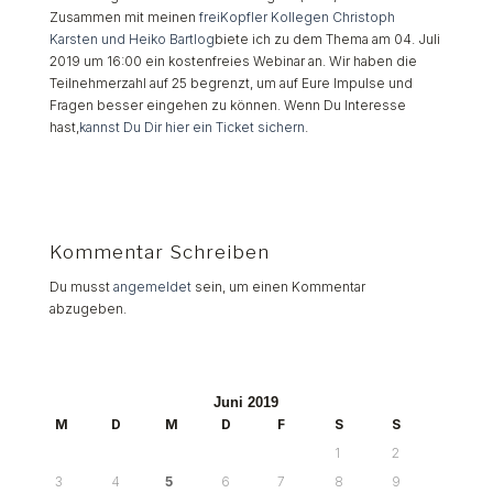
Zusammen mit meinen
freiKopfler Kollegen Christoph
Karsten und Heiko Bartlog
biete ich zu dem Thema am 04. Juli
2019 um 16:00 ein kostenfreies Webinar an. Wir haben die
Teilnehmerzahl auf 25 begrenzt, um auf Eure Impulse und
Fragen besser eingehen zu können. Wenn Du Interesse
hast,
kannst Du Dir hier ein Ticket sichern
.
Kommentar Schreiben
Du musst
angemeldet
sein, um einen Kommentar
abzugeben.
Juni 2019
M
D
M
D
F
S
S
1
2
3
4
5
6
7
8
9