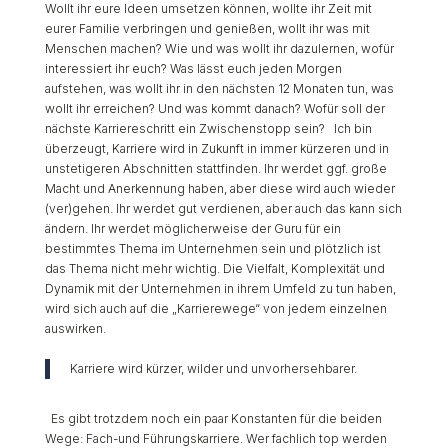
Wollt ihr eure Ideen umsetzen können, wollte ihr Zeit mit
eurer Familie verbringen und genießen, wollt ihr was mit
Menschen machen? Wie und was wollt ihr dazulernen, wofür
interessiert ihr euch? Was lässt euch jeden Morgen
aufstehen, was wollt ihr in den nächsten 12 Monaten tun, was
wollt ihr erreichen? Und was kommt danach? Wofür soll der
nächste Karriereschritt ein Zwischenstopp sein? Ich bin
überzeugt, Karriere wird in Zukunft in immer kürzeren und in
unstetigeren Abschnitten stattfinden. Ihr werdet ggf. große
Macht und Anerkennung haben, aber diese wird auch wieder
(ver)gehen. Ihr werdet gut verdienen, aber auch das kann sich
ändern. Ihr werdet möglicherweise der Guru für ein
bestimmtes Thema im Unternehmen sein und plötzlich ist
das Thema nicht mehr wichtig. Die Vielfalt, Komplexität und
Dynamik mit der Unternehmen in ihrem Umfeld zu tun haben,
wird sich auch auf die „Karrierewege“ von jedem einzelnen
auswirken.
Karriere wird kürzer, wilder und unvorhersehbarer.
Es gibt trotzdem noch ein paar Konstanten für die beiden
Wege: Fach-und Führungskarriere. Wer fachlich top werden