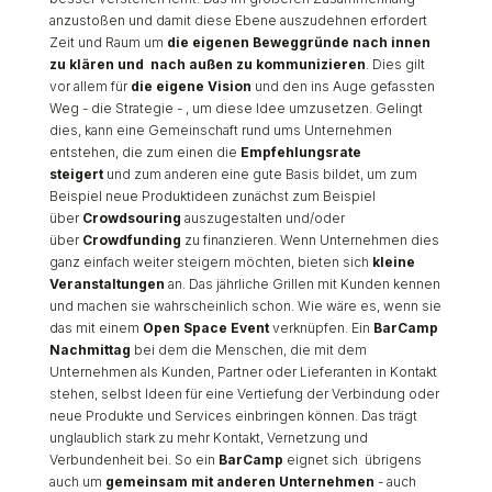
anzustoßen und damit diese Ebene auszudehnen erfordert
Zeit und Raum um
die eigenen Beweggründe nach innen
zu klären und nach außen zu kommunizieren
. Dies gilt
vor allem für
die eigene Vision
und den ins Auge gefassten
Weg - die Strategie - , um diese Idee umzusetzen. Gelingt
dies, kann eine Gemeinschaft rund ums Unternehmen
entstehen, die zum einen die
Empfehlungsrate
steigert
und zum anderen eine gute Basis bildet, um zum
Beispiel neue Produktideen zunächst zum Beispiel
über
Crowdsouring
auszugestalten und/oder
über
Crowdfunding
zu finanzieren. Wenn Unternehmen dies
ganz einfach weiter steigern möchten, bieten sich
kleine
Veranstaltungen
an. Das jährliche Grillen mit Kunden kennen
und machen sie wahrscheinlich schon. Wie wäre es, wenn sie
das mit einem
Open Space Event
verknüpfen. Ein
BarCamp
Nachmittag
bei dem die Menschen, die mit dem
Unternehmen als Kunden, Partner oder Lieferanten in Kontakt
stehen, selbst Ideen für eine Vertiefung der Verbindung oder
neue Produkte und Services einbringen können. Das trägt
unglaublich stark zu mehr Kontakt, Vernetzung und
Verbundenheit bei. So ein
BarCamp
eignet sich übrigens
auch um
gemeinsam mit anderen Unternehmen
- auch