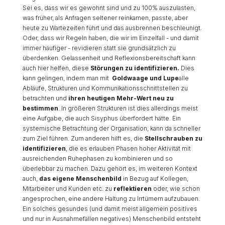
Sei es, dass wir es gewohnt sind und zu 100% auszulasten,
was früher, als Anfragen seltener reinkamen, passte, aber
heute zu Wartezeiten führt und das ausbrennen beschleunigt.
Oder, dass wir Regeln haben, die wir im Einzelfall - und damit
immer häufiger - revidieren statt sie grundsätzlich zu
überdenken. Gelassenheit und Reflexionsbereitschaft kann
auch hier helfen, diese
Störungen zu identifizieren.
Dies
kann gelingen, indem man mit
Goldwaage und Lupe
alle
Abläufe, Strukturen und Kommunikationsschnittstellen zu
betrachten und
ihren heutigen Mehr-Wert neu zu
bestimmen
. In größeren Strukturen ist dies allerdings meist
eine Aufgabe, die auch Sisyphus überfordert hätte. Ein
systemische Betrachtung der Organisation, kann da schneller
zum Ziel führen. Zum anderen hilft es, die
Stellschrauben zu
identifizieren
, die es erlauben Phasen hoher Aktivität mit
ausreichenden Ruhephasen zu kombinieren und so
überlebbar zu machen. Dazu gehört es, im weiteren Kontext
auch,
das eigene Menschenbild
in Bezug auf Kollegen,
Mitarbeiter und Kunden etc. zu
reflektieren
oder, wie schon
angesprochen, eine andere Haltung zu Irrtümern aufzubauen.
Ein solches gesundes (und damit meist allgemein positives
und nur in Ausnahmefällen negatives) Menschenbild entsteht