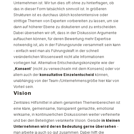
Unternehmen ist. Wir tun dies oft ohne zu hinterfragen, ob
das in dieser Form tatsächlich sinnvoll ist. In größeren
Strukturen ist es durchaus üblich kostenintensive oder
strittige Themen von Experten vorbereiten zu lassen, um sie
dann auf höherer Ebene zu diskutieren und zu entscheiden.
Dabei übersehen wir oft, dass in der Diskussion Argumente
auftauchen können, für deren Bewertung mehr Expertise
notwendig ist, als in der Führungsrunde versammelt sein kann
- einfach weil man als Führungskraft in der schnell
veränderlichen Wissenswelt nicht alle Informationen
vorliegen hat. Alternative Entscheidungskonzepte wie der
„
Konsent
“ (nicht zu verwechseln mit dem Konsens) oder vor
allem auch der
konsultative Einzelentscheid
können,
unabhängig von der Team-/Unternehmensgröße hier klar von
Vorteil sein.
Vision
Zentrales Hilfsmittel in allem genannten Themenbereichen ist
eine klare, gemeinsame, transparent gemachte, emotional
wirksame, in kontinuierlichen Diskussionen weiter verfeinerte
und bei den Beteiligten verankerte Vision. Gerade
in kleinen
Unternehmen wird deren Bedeutung gerne übersehen
-
man arbeite ja auch so gut zusammen. Dabei hilft die