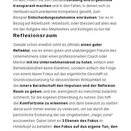
transparent machen
und in den Fällen, in denen sich zu
Vertrauen auch anerkannte Kompetenz gesellt, zum
Beispiel
Entscheidungsautonomie einräumen
. Sei es in
Bezug auf Arbeitszeit- Arbeitsort, oder (besser) auf alles was
mit der Aufgabe des Mitarbeiters und Kollegen zu tun hat.
Reflexionsraum
Gerade schon erwähnt lohnt es oftmals
einen guter
Reflektor
, sei es einen guten und unabhängigen Freund des
Unternehmens oder einen professionellen Coach oder
Mentor
mit ins Unternehmensboot zu holen
, einfach weil
Betriebsblindheit keine Krankheit, sondern einfach die Folge
von einem klaren Fokus auf das eigentliche Geschäft ist.
Grundvoraussetzung für dessen/deren Wirksamkeit ist
die
innere Bereitschaft den Impulsen und der Reflexion
Raum zu geben
, und sie, wenngleich es manchmal zunächst
schmerzt, für die eigenen Entwicklung zu nutzen. Das hilft
die
Komfortzone zu erkennen
und dann bewusst zu starten
diese auch immer wieder zu verlassen, um sie durch die
persönliche Eroberung der sie umgebenden „magic zone“
auszuweiten. Dabei lohnt es
3 Ebenen des Fokus
im
Hinterkopf zu behalten:
den Fokus auf das eigene Tun, den