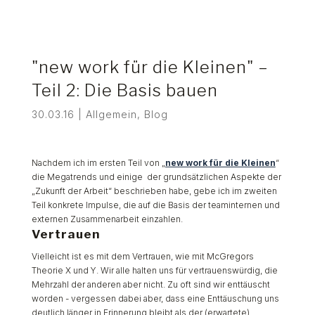
"new work für die Kleinen" –
Teil 2: Die Basis bauen
30.03.16
|
Allgemein
,
Blog
Nachdem ich im ersten Teil von „
new work für die Kleinen
“
die Megatrends und einige der grundsätzlichen Aspekte der
„Zukunft der Arbeit“ beschrieben habe, gebe ich im zweiten
Teil konkrete Impulse, die auf die Basis der teaminternen und
externen Zusammenarbeit einzahlen.
Vertrauen
Vielleicht ist es mit dem Vertrauen, wie mit McGregors
Theorie X und Y. Wir alle halten uns für vertrauenswürdig, die
Mehrzahl der anderen aber nicht. Zu oft sind wir enttäuscht
worden - vergessen dabei aber, dass eine Enttäuschung uns
deutlich länger in Erinnerung bleibt als der (erwartete)