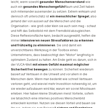
leicht, wenn sowohl
gesunder Menschenverstand
wie
auch ein
gesundes Menschengefühl
Raum und Zeit haben
sich miteinander auseinander zu setzen. Extrem wirksam und
dennoch oft unterschätz ist
ein menschlicher Spiegel
, also
jemand der von aussen auf die Menschen und die
Organisation - wie groß oder klein sie auch sein mag - schaut
und hilft das Selbstbild mit dem Fremdbild abzugleichen.
Diese Reflexionsfläche kann, bedacht ausgewählt, helfen die
immer
intensiveren neuen Stressfaktoren zu erkennen
und frühzeitig zu eliminieren
. Sie sind damit ein
unverzichtbares Werkzeug in der Toolbox eines
Unternehmens, dass beabsichtigt den "Motor" langfristig in
optimalem Zustand zu halten. Am Ende geht es darum, sich in
der VUCA-Welt
mit einem
Gefühl maximal möglicher
Sicherheit frei bewegen
zu können. Sicherheit wiederum
basiert auf Vertrauen in die Umwelt und vor allem in die
Menschen darin. Wenn man bedenkt wie schnell Vertrauen
verloren geht, und wieviel mehr Investition notwendig ist, um
sie wieder aufzubauen wird klar, warum wir soviel Misstrauen
erleben. Hier haben kleine Strukturen meist Vorteile, sofern
sie tatsächlich eine internes positives Menschenbild
entwickeln konnten. Nutzen sie diesen Vorteil und bauen sie
ihn aus, indem sie zum Beispiel
Leistung und Ergebnisse