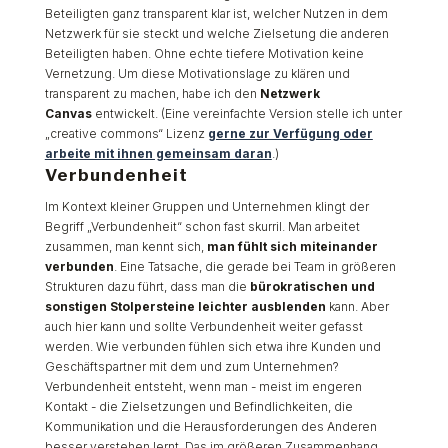
Beteiligten ganz transparent klar ist, welcher Nutzen in dem
Netzwerk für sie steckt und welche Zielsetung die anderen
Beteiligten haben. Ohne echte tiefere Motivation keine
Vernetzung. Um diese Motivationslage zu klären und
transparent zu machen, habe ich den
Netzwerk
Canvas
entwickelt. (Eine vereinfachte Version stelle ich unter
„creative commons“ Lizenz
gerne zur Verfügung oder
arbeite mit ihnen gemeinsam daran
.)
Verbundenheit
Im Kontext kleiner Gruppen und Unternehmen klingt der
Begriff „Verbundenheit“ schon fast skurril. Man arbeitet
zusammen, man kennt sich,
man fühlt sich miteinander
verbunden
. Eine Tatsache, die gerade bei Team in größeren
Strukturen dazu führt, dass man die
bürokratischen und
sonstigen Stolpersteine leichter ausblenden
kann. Aber
auch hier kann und sollte Verbundenheit weiter gefasst
werden. Wie verbunden fühlen sich etwa ihre Kunden und
Geschäftspartner mit dem und zum Unternehmen?
Verbundenheit entsteht, wenn man - meist im engeren
Kontakt - die Zielsetzungen und Befindlichkeiten, die
Kommunikation und die Herausforderungen des Anderen
besser verstehen lernt. Das im größeren Zusammenhang