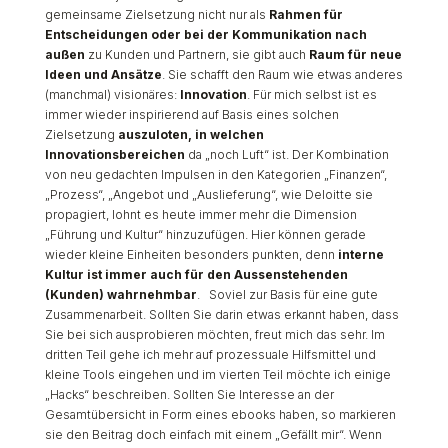
gemeinsame Zielsetzung nicht nur als
Rahmen für
Entscheidungen oder bei der Kommunikation nach
außen
zu Kunden und Partnern, sie gibt auch
Raum für neue
Ideen und Ansätze
. Sie schafft den Raum wie etwas anderes
(manchmal) visionäres:
Innovation
. Für mich selbst ist es
immer wieder inspirierend auf Basis eines solchen
Zielsetzung
auszuloten, in welchen
Innovationsbereichen
da „noch Luft“ ist. Der Kombination
von neu gedachten Impulsen in den Kategorien „Finanzen“,
„Prozess“, „Angebot und „Auslieferung“, wie Deloitte sie
propagiert, lohnt es heute immer mehr die Dimension
„Führung und Kultur“ hinzuzufügen. Hier können gerade
wieder kleine Einheiten besonders punkten, denn
interne
Kultur ist immer auch für den Aussenstehenden
(Kunden) wahrnehmbar
. Soviel zur Basis für eine gute
Zusammenarbeit. Sollten Sie darin etwas erkannt haben, dass
Sie bei sich ausprobieren möchten, freut mich das sehr. Im
dritten Teil gehe ich mehr auf prozessuale Hilfsmittel und
kleine Tools eingehen und im vierten Teil möchte ich einige
„Hacks“ beschreiben. Sollten Sie Interesse an der
Gesamtübersicht in Form eines ebooks haben, so markieren
sie den Beitrag doch einfach mit einem „Gefällt mir“. Wenn