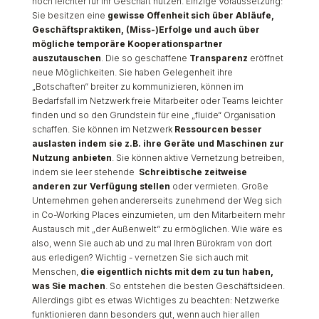
noch leichter für ihr Geschäft nutzen. Einzige Voraussetzung:
Sie besitzen eine
gewisse Offenheit sich über Abläufe,
Geschäftspraktiken, (Miss-)Erfolge und auch über
mögliche temporäre Kooperationspartner
auszutauschen
. Die so geschaffene
Transparenz
eröffnet
neue Möglichkeiten. Sie haben Gelegenheit ihre
„Botschaften“ breiter zu kommunizieren, können im
Bedarfsfall im Netzwerk freie Mitarbeiter oder Teams leichter
finden und so den Grundstein für eine „fluide“ Organisation
schaffen. Sie können im Netzwerk
Ressourcen besser
auslasten indem sie z.B. ihre Geräte und Maschinen zur
Nutzung anbieten
. Sie können aktive Vernetzung betreiben,
indem sie leer stehende
Schreibtische zeitweise
anderen zur Verfügung stellen
oder vermieten. Große
Unternehmen gehen andererseits zunehmend der Weg sich
in Co-Working Places einzumieten, um den Mitarbeitern mehr
Austausch mit „der Außenwelt“ zu ermöglichen. Wie wäre es
also, wenn Sie auch ab und zu mal Ihren Bürokram von dort
aus erledigen? Wichtig - vernetzen Sie sich auch mit
Menschen,
die eigentlich nichts mit dem zu tun haben,
was Sie machen
. So entstehen die besten Geschäftsideen.
Allerdings gibt es etwas Wichtiges zu beachten: Netzwerke
funktionieren dann besonders gut, wenn auch hier allen