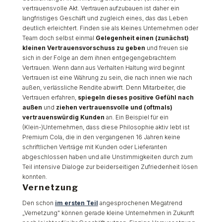
vertrauensvolle Akt. Vertrauen aufzubauen ist daher ein
langfristiges Geschäft und zugleich eines, das das Leben
deutlich erleichtert. Finden sie als kleines Unternehmen oder
Team doch selbst einmal
Gelegenheit einen (zunächst)
kleinen Vertrauensvorschuss zu geben
und freuen sie
sich in der Folge an dem ihnen entgegengebrachtem
Vertrauen. Wenn dann aus Verhalten Haltung wird beginnt
Vertrauen ist eine Währung zu sein, die nach innen wie nach
außen, verlässliche Rendite abwirft. Denn Mitarbeiter, die
Vertrauen erfahren,
spiegeln dieses positive Gefühl nach
außen
und
ziehen vertrauensvolle und (oftmals)
vertrauenswürdig Kunden
an. Ein Beispiel für ein
(Klein-)Unternehmen, dass diese Philosophie aktiv lebt ist
Premium Cola, die in den vergangenen 16 Jahren keine
schriftlichen Verträge mit Kunden oder Lieferanten
abgeschlossen haben und alle Unstimmigkeiten durch zum
Teil intensive Dialoge zur beiderseitigen Zufriedenheit lösen
konnten.
Vernetzung
Den schon
im ersten Teil
angesprochenen Megatrend
„Vernetzung" können gerade kleine Unternehmen in Zukunft