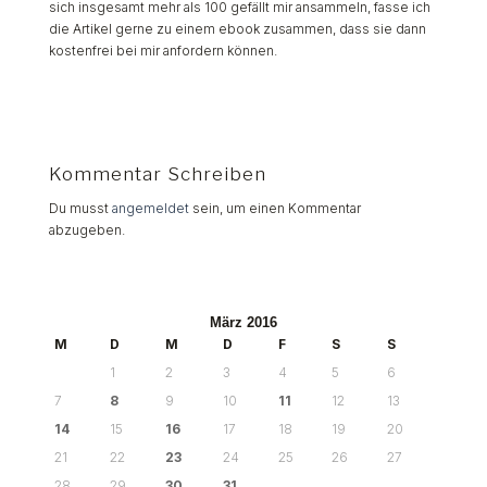
sich insgesamt mehr als 100 gefällt mir ansammeln, fasse ich
die Artikel gerne zu einem ebook zusammen, dass sie dann
kostenfrei bei mir anfordern können.
Kommentar Schreiben
Du musst
angemeldet
sein, um einen Kommentar
abzugeben.
März 2016
M
D
M
D
F
S
S
1
2
3
4
5
6
7
8
9
10
11
12
13
14
15
16
17
18
19
20
21
22
23
24
25
26
27
28
29
30
31