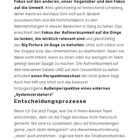
Fokus auf den anderen, unser Gegenüber und den Fokus
auf die Umwelt
. Alles gleichzeitig ist hinreichend schwierig,
daher macht es durchaus Sinn sich auch darüber
auszutauschen und die Kommunikation zu den
Wahrnehmungen in diesen Bereichen in Gang zu halten. Das
erleichtert den
Fokus der Aufmerksamkeit auf die Dinge
zu lenken, die wirklich relevant sind
und gleichzeitig
das
Big Picture im Auge zu behalten
, ohne sich selbst und
die Gruppe bzw. das Unternehmen zu überfordern. Seien sie
dabei nicht irritiert, wenn es ihnen oder nur wenigen im Team
gelingt diesen Spagat zu machen. Die Aufmerksamkeit auf
den relevanten Details UND auf dem Gesamtbild zu halten
erfordert
einen Perspektivwechsel
der nicht jedem liegt.
Auch hier hilft und lohnt sich die bewusst
hinzugezogene
Außenperspektive eines externen
„Systemverstehers“
.
Entscheidungsprozesse
Wenn ich Sie jetzt Frage, wie Sie in Ihrem kleinen Team
entscheiden, dann ist die Frage durchaus nicht rhetorisch
gemeint. Wir sind so sozialisiert, dass wir Entscheidungen
gerne „nach oben delegieren“ und dieseHerausforderung
„oben“ auch annehmen - egal wie klein die Struktureinheit/das