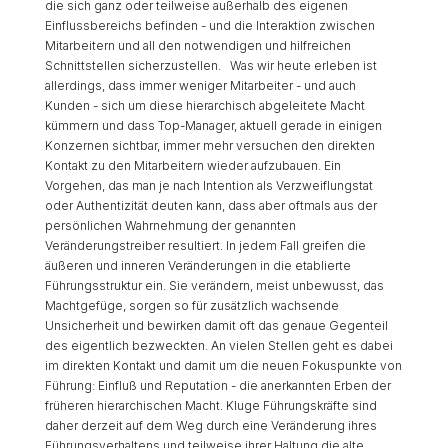
die sich ganz oder teilweise außerhalb des eigenen
Einflussbereichs befinden - und die Interaktion zwischen
Mitarbeitern und all den notwendigen und hilfreichen
Schnittstellen sicherzustellen. Was wir heute erleben ist
allerdings, dass immer weniger Mitarbeiter - und auch
Kunden - sich um diese hierarchisch abgeleitete Macht
kümmern und dass Top-Manager, aktuell gerade in einigen
Konzernen sichtbar, immer mehr versuchen den direkten
Kontakt zu den Mitarbeitern wieder aufzubauen. Ein
Vorgehen, das man je nach Intention als Verzweiflungstat
oder Authentizität deuten kann, dass aber oftmals aus der
persönlichen Wahrnehmung der genannten
Veränderungstreiber resultiert. In jedem Fall greifen die
äußeren und inneren Veränderungen in die etablierte
Führungsstruktur ein. Sie verändern, meist unbewusst, das
Machtgefüge, sorgen so für zusätzlich wachsende
Unsicherheit und bewirken damit oft das genaue Gegenteil
des eigentlich bezweckten. An vielen Stellen geht es dabei
im direkten Kontakt und damit um die neuen Fokuspunkte von
Führung: Einfluß und Reputation - die anerkannten Erben der
früheren hierarchischen Macht. Kluge Führungskräfte sind
daher derzeit auf dem Weg durch eine Veränderung ihres
Führungsverhaltens und teilweise ihrer Haltung die alte