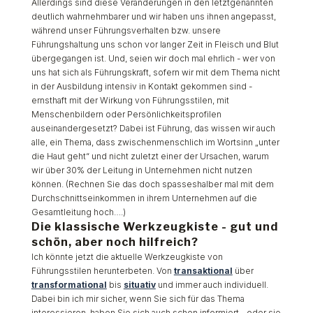
Allerdings sind diese Veränderungen in den letztgenannten
deutlich wahrnehmbarer und wir haben uns ihnen angepasst,
während unser Führungsverhalten bzw. unsere
Führungshaltung uns schon vor langer Zeit in Fleisch und Blut
übergegangen ist. Und, seien wir doch mal ehrlich - wer von
uns hat sich als Führungskraft, sofern wir mit dem Thema nicht
in der Ausbildung intensiv in Kontakt gekommen sind -
ernsthaft mit der Wirkung von Führungsstilen, mit
Menschenbildern oder Persönlichkeitsprofilen
auseinandergesetzt? Dabei ist Führung, das wissen wir auch
alle, ein Thema, dass zwischenmenschlich im Wortsinn „unter
die Haut geht“ und nicht zuletzt einer der Ursachen, warum
wir über 30% der Leitung in Unternehmen nicht nutzen
können. (Rechnen Sie das doch spasseshalber mal mit dem
Durchschnittseinkommen in ihrem Unternehmen auf die
Gesamtleitung hoch….)
Die klassische Werkzeugkiste - gut und
schön, aber noch hilfreich?
Ich könnte jetzt die aktuelle Werkzeugkiste von
Führungsstilen herunterbeten. Von
transaktional
über
transformational
bis
situativ
und immer auch individuell.
Dabei bin ich mir sicher, wenn Sie sich für das Thema
interessieren, haben Sie sich auch schon informiert - oder sie