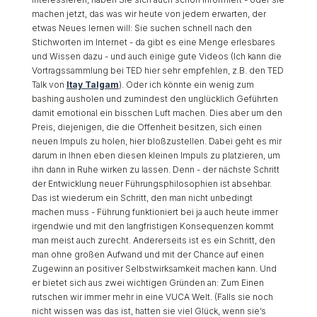
machen jetzt, das was wir heute von jedem erwarten, der
etwas Neues lernen will: Sie suchen schnell nach den
Stichworten im Internet - da gibt es eine Menge erlesbares
und Wissen dazu - und auch einige gute Videos (Ich kann die
Vortragssammlung bei TED hier sehr empfehlen, z.B. den TED
Talk von
Itay Talgam
). Oder ich könnte ein wenig zum
bashing ausholen und zumindest den unglücklich Geführten
damit emotional ein bisschen Luft machen. Dies aber um den
Preis, diejenigen, die die Offenheit besitzen, sich einen
neuen Impuls zu holen, hier bloßzustellen. Dabei geht es mir
darum in Ihnen eben diesen kleinen Impuls zu platzieren, um
ihn dann in Ruhe wirken zu lassen. Denn - der nächste Schritt
der Entwicklung neuer Führungsphilosophien ist absehbar.
Das ist wiederum ein Schritt, den man nicht unbedingt
machen muss - Führung funktioniert bei ja auch heute immer
irgendwie und mit den langfristigen Konsequenzen kommt
man meist auch zurecht. Andererseits ist es ein Schritt, den
man ohne großen Aufwand und mit der Chance auf einen
Zugewinn an positiver Selbstwirksamkeit machen kann. Und
er bietet sich aus zwei wichtigen Gründen an: Zum Einen
rutschen wir immer mehr in eine VUCA Welt. (Falls sie noch
nicht wissen was das ist, hatten sie viel Glück, wenn sie’s