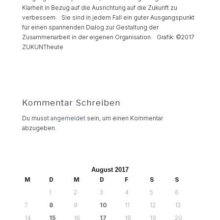
Klarheit in Bezug auf die Ausrichtung auf die Zukunft zu
verbessern. Sie sind in jedem Fall ein guter Ausgangspunkt
für einen spannenden Dialog zur Gestaltung der
Zusammenarbeit in der eigenen Organisation.
Grafik: ©2017
ZUKUNTheute
Kommentar Schreiben
Du musst
angemeldet
sein, um einen Kommentar
abzugeben.
August 2017
M
D
M
D
F
S
S
1
2
3
4
5
6
7
8
9
10
11
12
13
14
15
16
17
18
19
20