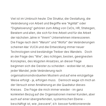
Viel ist im Umbruch heute. Die Struktur, die Gestaltung, die
Veränderung von Arbeit und Begriffe wie "Agilität" oder
"Digitalisierung" gehören zum Alltag von CxOs, HR, Strategen,
Beratern und allen, die sich für ihre Arbeit und für die Arbeit
der nächsten Jahre in "ihrem" Unternehmen interessieren.
Die Frage nach dem "Warum" und "Wofür" der Veränderungen
scheinen klar. VUCA und die Entwicklung immer neuer
Technologien sind beständige Treiber des Wandels. Doch
an der Frage des "Wie", des richtigen, besten, geeignesten
Konzeptes, des klügsten Ansatzes, an dieser Frage
beginnen sich die Geister zu scheiden - wobei klar ist, dass
jeder Wandel, jede Veränderung nach
organisationsindividuellen Mustern und auf eine einzigartige
Weise erfolgt - ja, erfolgen muss. Dennoch wage ich mich an
der Versuch einer Annäherung an die Quadratur dieses
Kreises. Die Frage die mich immer wieder - im ganz
konkreten Bezug auf die Organisationen meiner Kunden, aber
auch auf einer übergreifenden, systemischen Ebene -
beschäftigt ist, wie „bessere“, d.h. besser funktionierende