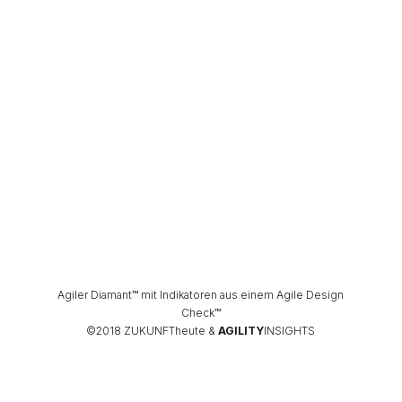
Agiler Diamant™
mit
Indikatoren
aus
einem
Agile Design
Check™
©2018 ZUKUNFTheute &
AGILITY
INSIGHTS