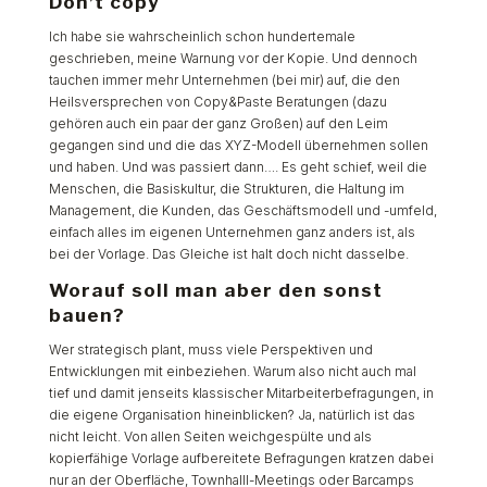
Don’t copy
Ich habe sie wahrscheinlich schon hundertemale
geschrieben, meine Warnung vor der Kopie. Und dennoch
tauchen immer mehr Unternehmen (bei mir) auf, die den
Heilsversprechen von Copy&Paste Beratungen (dazu
gehören auch ein paar der ganz Großen) auf den Leim
gegangen sind und die das XYZ-Modell übernehmen sollen
und haben. Und was passiert dann…. Es geht schief, weil die
Menschen, die Basiskultur, die Strukturen, die Haltung im
Management, die Kunden, das Geschäftsmodell und -umfeld,
einfach alles im eigenen Unternehmen ganz anders ist, als
bei der Vorlage. Das Gleiche ist halt doch nicht dasselbe.
Worauf soll man aber den sonst
bauen?
Wer strategisch plant, muss viele Perspektiven und
Entwicklungen mit einbeziehen. Warum also nicht auch mal
tief und damit jenseits klassischer Mitarbeiterbefragungen, in
die eigene Organisation hineinblicken? Ja, natürlich ist das
nicht leicht. Von allen Seiten weichgespülte und als
kopierfähige Vorlage aufbereitete Befragungen kratzen dabei
nur an der Oberfläche, Townhalll-Meetings oder Barcamps