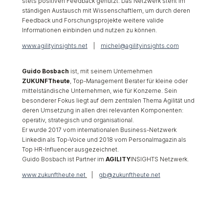
stets positiven Feedback genutzt. Das Netzwerk steht im
ständigen Austausch mit Wissenschaftlern, um durch deren
Feedback und Forschungsprojekte weitere valide
Informationen einbinden und nutzen zu können.
www.agilityinsights.net
|
michel@agilityinsights.com
Guido Bosbach
ist, mit seinem Unternehmen
ZUKUNFTheute
, Top-Management Berater für kleine oder
mittelständische Unternehmen, wie für Konzerne. Sein
besonderer Fokus liegt auf dem zentralen Thema Agilität und
deren Umsetzung in allen drei relevanten Komponenten:
operativ, strategisch und organisational.
Er wurde 2017 vom internationalen Business-Netzwerk
Linkedin als Top-Voice und 2018 vom Personalmagazin als
Top HR-Influencer ausgezeichnet.
Guido Bosbach ist Partner im
AGILITY
INSIGHTS Netzwerk.
www.zukunftheute.net
|
gb@zukunftheute.net