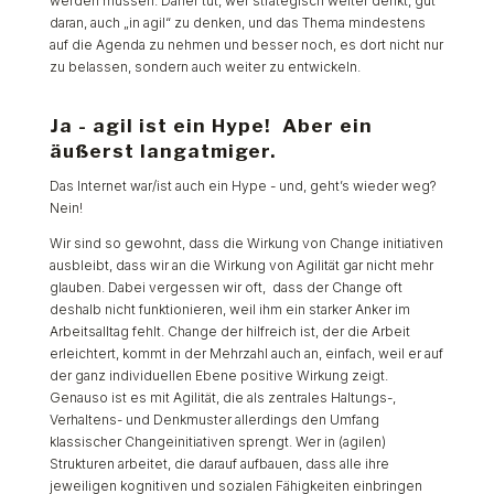
werden müssen. Daher tut, wer strategisch weiter denkt, gut
daran, auch „in agil“ zu denken, und das Thema mindestens
auf die Agenda zu nehmen und besser noch, es dort nicht nur
zu belassen, sondern auch weiter zu entwickeln.
Ja - agil ist ein Hype! Aber ein
äußerst langatmiger.
Das Internet war/ist auch ein Hype - und, geht’s wieder weg?
Nein!
Wir sind so gewohnt, dass die Wirkung von Change initiativen
ausbleibt, dass wir an die Wirkung von Agilität gar nicht mehr
glauben. Dabei vergessen wir oft, dass der Change oft
deshalb nicht funktionieren, weil ihm ein starker Anker im
Arbeitsalltag fehlt. Change der hilfreich ist, der die Arbeit
erleichtert, kommt in der Mehrzahl auch an, einfach, weil er auf
der ganz individuellen Ebene positive Wirkung zeigt.
Genauso ist es mit Agilität, die als zentrales Haltungs-,
Verhaltens- und Denkmuster allerdings den Umfang
klassischer Changeinitiativen sprengt. Wer in (agilen)
Strukturen arbeitet, die darauf aufbauen, dass alle ihre
jeweiligen kognitiven und sozialen Fähigkeiten einbringen