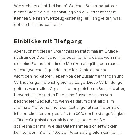
Wie steht es damit bei Ihnen? Welches Set an Indikatoren
nutzen Sie für die Ausgestaltung von Zukunftsszenarien?
Kennen Sie ihren Werkzeugkasten (agiler) Fähigkeiten, was
definiert ihn und was fehlt?
Einblicke mit Tiefgang
Aber auch mit diesen Erkenntnissen kratzt man im Grunde
noch an der Oberfläche. Interessanter wird es da, wenn man
sich eine Ebene tiefer in die Metriken eingräbt, denn auch
solche „weichen“, gerade im agilen Kontext aber so
wichtigen Indikatoren, leben von den Zusammenhängen und
Verknüpfungen, wie ich gleich aufzeige. Diese Verbindungen
gelten zwar in allen Organisationen gleichermaßen, sind aber,
bewehrt mit konkreten Daten und Aussagen, dann von
besonderer Bedeutung, wenn es darum geht, all die im
„normalen“ Unternehmenskontext ungenutzten Potenziale -
ich spreche hier von geschätzten 30% der Leistungsfähigkeit
- für die Organisation zu aktivieren. (Überlegen Sie
spaßeshalber mal, wie das Unternehmen sich entwickeln
könnte, wenn Sie nur 10% der Potenziale greifen könnten….)