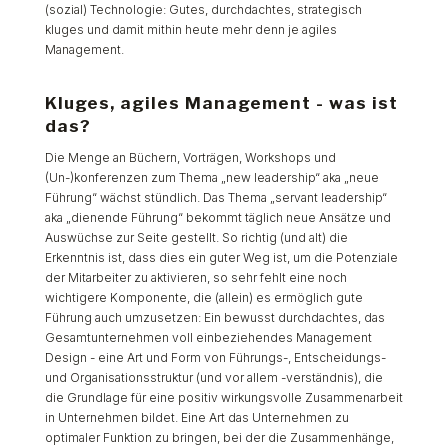
(sozial) Technologie: Gutes, durchdachtes, strategisch
kluges und damit mithin heute mehr denn je agiles
Management.
Kluges, agiles Management - was ist
das?
Die Menge an Büchern, Vorträgen, Workshops und
(Un-)konferenzen zum Thema „new leadership“ aka „neue
Führung“ wächst stündlich. Das Thema „servant leadership“
aka „dienende Führung“ bekommt täglich neue Ansätze und
Auswüchse zur Seite gestellt. So richtig (und alt) die
Erkenntnis ist, dass dies ein guter Weg ist, um die Potenziale
der Mitarbeiter zu aktivieren, so sehr fehlt eine noch
wichtigere Komponente, die (allein) es ermöglich gute
Führung auch umzusetzen: Ein bewusst durchdachtes, das
Gesamtunternehmen voll einbeziehendes Management
Design - eine Art und Form von Führungs-, Entscheidungs-
und Organisationsstruktur (und vor allem -verständnis), die
die Grundlage für eine positiv wirkungsvolle Zusammenarbeit
in Unternehmen bildet. Eine Art das Unternehmen zu
optimaler Funktion zu bringen, bei der die Zusammenhänge,