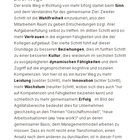
Der erste Weg in Richtung von mehr Erfolg startet beim
Sinn
und dem Verständnis für das gemeinsame Ziel. Zweiter
Schritt ist die
Wahlfreiheit
einzuräumen, also den
Mitarbeitern Raum zu geben Entscheidungen bzgl. ihrer
Aufgabenerfüllung selbst zu treffen. Im dritten Schritt wird so
mehr
Vertrauen
in die eigenen Fähigkeiten und die der
Kollegen aufgebaut. Der vierte Schritt führt auf dieser
Grundlage zu besseren
Beziehungen
, dies im fünften Schritt
zu einer besseren
Kultur
, dies wiederum im sechsten Schritt
zu ausgeprägteren
dynamischen Fähigkeiten
und dem
Zugriff auf die angesprochenen kognitive und sozialen
Kompetenzen. Von hier ist es ein kurzer Weg zu mehr
Leistung
(siebter Schritt), mehr
Innovation
(achter Schritt),
mehr
Wachstum
(neunter Schritt, wobei sich dies auch "nur
auf Kompetenzen und Fähigkeiten beziehen kann) und
schließlich zu mehr gemeinsamem
Erfolg
. Im Bild der
Agilitätsbereiche bedeutet dies für Unternehmen
gleichzeitig an den Themen "Geschäftsmodell", "neue
Arbeitssituationen (aka 'new work')" und an deren
gemeinsamer Basis, dem Managementmodell arbeiten zu
müssen. Dass es nicht reicht eine Transformation, einen
Ansatz nach dem anderen zu durchlaufen, ist in dieser Form