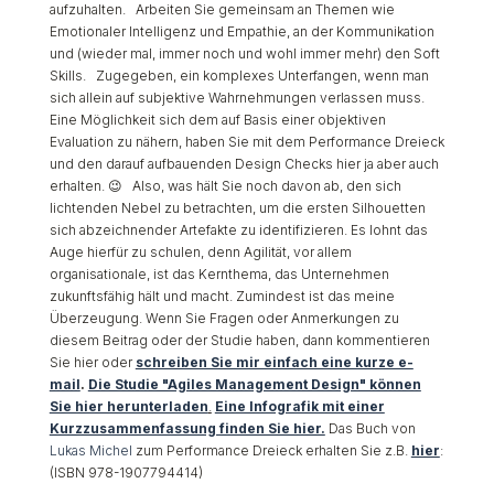
aufzuhalten. Arbeiten Sie gemeinsam an Themen wie
Emotionaler Intelligenz und Empathie, an der Kommunikation
und (wieder mal, immer noch und wohl immer mehr) den Soft
Skills. Zugegeben, ein komplexes Unterfangen, wenn man
sich allein auf subjektive Wahrnehmungen verlassen muss.
Eine Möglichkeit sich dem auf Basis einer objektiven
Evaluation zu nähern, haben Sie mit dem Performance Dreieck
und den darauf aufbauenden Design Checks hier ja aber auch
erhalten. 😉 Also, was hält Sie noch davon ab, den sich
lichtenden Nebel zu betrachten, um die ersten Silhouetten
sich abzeichnender Artefakte zu identifizieren. Es lohnt das
Auge hierfür zu schulen, denn Agilität, vor allem
organisationale, ist das Kernthema, das Unternehmen
zukunftsfähig hält und macht. Zumindest ist das meine
Überzeugung. Wenn Sie Fragen oder Anmerkungen zu
diesem Beitrag oder der Studie haben, dann kommentieren
Sie hier oder
schreiben Sie mir einfach eine kurze e-
mail
.
Die Studie "Agiles Management Design" können
Sie hier herunterladen
.
Eine Infografik mit einer
Kurzzusammenfassung finden Sie hier.
Das Buch von
Lukas Michel
zum Performance Dreieck erhalten Sie z.B.
hier
:
(ISBN 978-1907794414)