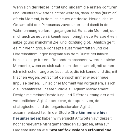
Wenn sich der Nebel lichtet und langsam die ersten Konturen
und Strukturen wieder sichtbar werden, dann ist das (für mich)
oft ein Moment, in dem ich neues entdecke. Neues, das im
Gesamtbild des Panoramas zuvor unter- und damit in der
Wahrnehmung verloren gegangen ist. Es ist ein Moment, der
mich auch zu neuen Erkenntnissen bringt, neue Perspektiven
aufzeigt und manchmal Ziel und Richtung gibt. Ähnlich geht
es mir, wenn große Konzepte zusammentreffen und die
Übereinstimmungen langsam aus dem Dunst der Inhalte
heraus zutage treten. Besonders spannend werden solche
Momente, wenn es sich dabei um Ideen handelt, mit denen
ich mich schon lange befasst habe, die ich kenne und die, mit
frischen Augen, betrachtet dennoch immer wieder neue
Impulse bieten. Ein solcher Moment war vorgestern, als ich
die Erkenntnisse unserer Studie zu Agilem Management
Design mit meiner Darstellung und Differenzierung der drei
wesentlichen Agilitätsbereiche, der operativen, der
strategischen und der organisationalen Agilität,
zusammenbrachte. In der Studie (
Sie können sie hier
herunterladen
) haben wir versucht Antworten auf derzeit
höchst relevante Managementfragen zu geben, etwa auf
Fragestellungen wie "
Worauf fokussieren erfolgreiche