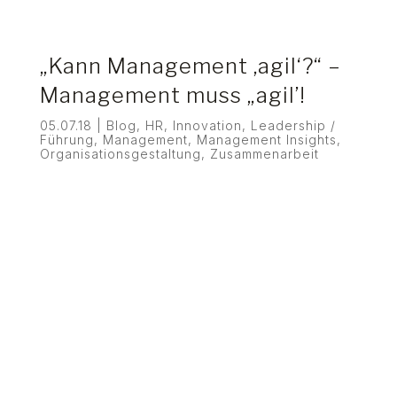
„Kann Management ‚agil‘?“ –
Management muss „agil’!
05.07.18
|
Blog
,
HR
,
Innovation
,
Leadership /
Führung
,
Management
,
Management Insights
,
Organisationsgestaltung
,
Zusammenarbeit