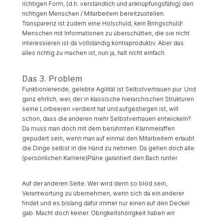
richtigen Form, (d.h. verständlich und anknüpfungsfähig) den
richtigen Menschen / Mitarbeitern bereitzustellen.
Transparenz ist zudem eine Holschuld, kein Bringschuld!
Menschen mit Informationen zu überschütten, die sie nicht
interessieren ist da vollständig kontraproduktiv. Aber das
alles richtig zu machen ist, nun ja, halt nicht einfach.
Das 3. Problem
Funktionierende, gelebte Agilität ist Selbstvertrauen pur. Und
ganz ehrlich, wer, der in klassische hierarchischen Strukturen
seine Lorbeeren verdient hat und aufgestiegen ist, will
schon, dass die anderen mehr Selbstvertrauen entwickeln?
Da muss man doch mit dem berühmten Klammeraffen
gepudert sein, wenn man auf einmal den Mitarbeitern erlaubt
die Dinge selbst in die Hand zu nehmen. Da gehen doch alle
(persönlichen Karriere)Pläne garantiert den Bach runter.
Auf der anderen Seite: Wer wird denn so blöd sein,
Verantwortung zu übernehmen, wenn sich da ein anderer
findet und es bislang dafür immer nur einen auf den Deckel
gab. Macht doch keiner. Obrigkeitshörigkeit haben wir