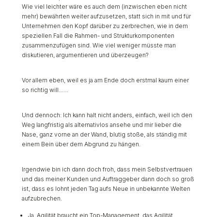
Wie viel leichter wäre es auch dem (inzwischen eben nicht
mehr) bewährten weiter aufzusetzen, statt sich in mit und für
Unternehmen den Kopf darüber zu zerbrechen, wie in dem
speziellen Fall die Rahmen- und Strukturkomponenten
zusammenzufügen sind. Wie viel weniger müsste man
diskutieren, argumentieren und überzeugen?
Vor allem eben, weil es ja am Ende doch erstmal kaum einer
so richtig will……
Und dennoch: Ich kann halt nicht anders, einfach, weil ich den
Weg langfristig als alternativlos ansehe und mir lieber die
Nase, ganz vorne an der Wand, blutig stoße, als ständig mit
einem Bein über dem Abgrund zu hängen.
Irgendwie bin ich dann doch froh, dass mein Selbstvertrauen
und das meiner Kunden und Auftraggeber dann doch so groß
ist, dass es lohnt jeden Tag aufs Neue in unbekannte Welten
aufzubrechen.
Ja, Agilität braucht ein Top-Management, das Agilität