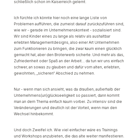
schließlich schon im Kaiserreich gelernt.
Ich fürchte ich könnte hier noch eine lange Liste von
Problemen aufführen, die zumeist darauf zurückzuführen sind,
wie wir - gerade im Unternehmenskontext - sozialisiert sind.
Wir sind Kinder eines zu lange als relativ als aushaltbar
erlebten Managementdesigns, also einer Art Unternehmen
zum Funktionieren zu bringen, die zwar kaum einen glücklich
gemacht hat, aber den Broterwerb sicherte. Und mehr als das,
Zufriedenheit oder Spaß an der Arbeit… da tun wir uns einfach
schwer, an sowas zu glauben und dafür vom alten, erlebten,
gewohnten, „sicheren“ Abschied zu nehmen.
Nur - wenn man sich ansieht, was da draußen, außerhalb der
Unternehmens(un)glückseeligkeit so passiert, dann kommt
man an dem Thema einfach kaum vorbei. Zu intensiv sind die
Veränderungen und deutlich ist der Vorteil, wenn man den
Wechsel hinbekommt.
Und doch Zweifel ich. Wie viel einfacher wäre es Trainings
und Workshops anzubieten, die das alte weiter manifestieren.