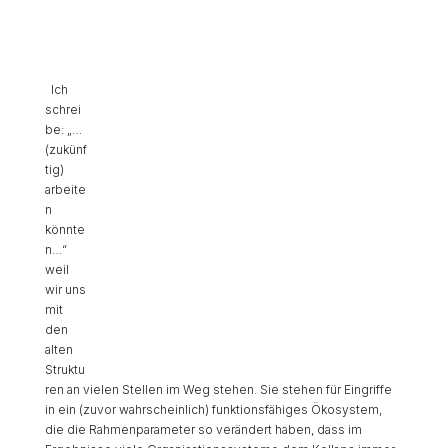
Ich
schrei
be: „…
(zukünf
tig)
arbeite
n
könnte
n…“
weil
wir uns
mit
den
alten
Struktu
ren an vielen Stellen im Weg stehen. Sie stehen für Eingriffe
in ein (zuvor wahrscheinlich) funktionsfähiges Ökosystem,
die die Rahmenparameter so verändert haben, dass im