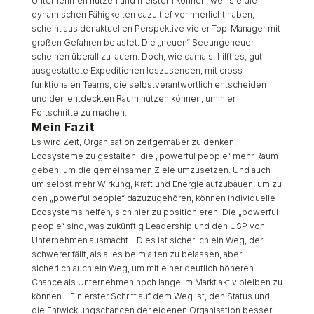
Unternehmen nutzen und meistern können, weil sie die
dynamischen Fähigkeiten dazu tief verinnerlicht haben,
scheint aus der aktuellen Perspektive vieler Top-Manager mit
großen Gefahren belastet. Die „neuen“ Seeungeheuer
scheinen überall zu lauern. Doch, wie damals, hilft es, gut
ausgestattete Expeditionen loszusenden, mit cross-
funktionalen Teams, die selbstverantwortlich entscheiden
und den entdeckten Raum nutzen können, um hier
Fortschritte zu machen.
Mein Fazit
Es wird Zeit, Organisation zeitgemäßer zu denken,
Ecosysteme zu gestalten, die „powerful people“ mehr Raum
geben, um die gemeinsamen Ziele umzusetzen. Und auch
um selbst mehr Wirkung, Kraft und Energie aufzubauen, um zu
den „powerful people“ dazuzugehören, können individuelle
Ecosystems helfen, sich hier zu positionieren. Die „powerful
people“ sind, was zukünftig Leadership und den USP von
Unternehmen ausmacht. Dies ist sicherlich ein Weg, der
schwerer fällt, als alles beim alten zu belassen, aber
sicherlich auch ein Weg, um mit einer deutlich höheren
Chance als Unternehmen noch lange im Markt aktiv bleiben zu
können. Ein erster Schritt auf dem Weg ist, den Status und
die Entwicklungschancen der eigenen Organisation besser