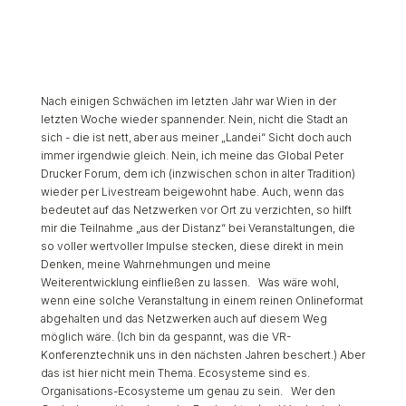
Nach einigen Schwächen im letzten Jahr war Wien in der
letzten Woche wieder spannender. Nein, nicht die Stadt an
sich - die ist nett, aber aus meiner „Landei“ Sicht doch auch
immer irgendwie gleich. Nein, ich meine das Global Peter
Drucker Forum, dem ich (inzwischen schon in alter Tradition)
wieder per Livestream beigewohnt habe. Auch, wenn das
bedeutet auf das Netzwerken vor Ort zu verzichten, so hilft
mir die Teilnahme „aus der Distanz“ bei Veranstaltungen, die
so voller wertvoller Impulse stecken, diese direkt in mein
Denken, meine Wahrnehmungen und meine
Weiterentwicklung einfließen zu lassen. Was wäre wohl,
wenn eine solche Veranstaltung in einem reinen Onlineformat
abgehalten und das Netzwerken auch auf diesem Weg
möglich wäre. (Ich bin da gespannt, was die VR-
Konferenztechnik uns in den nächsten Jahren beschert.) Aber
das ist hier nicht mein Thema. Ecosysteme sind es.
Organisations-Ecosysteme um genau zu sein. Wer den