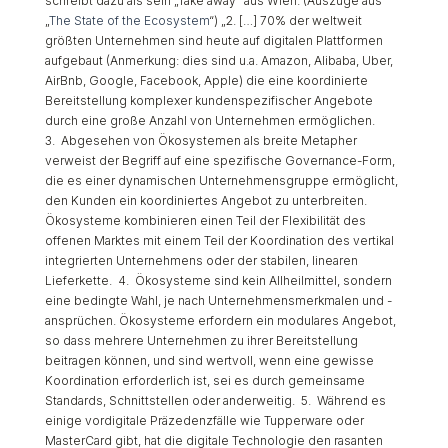
schreibt dazu als sein „Take away“ aus Wien: (Auszüge aus
„
The State of the Ecosystem
“)
„2. […] 70% der weltweit
größten Unternehmen sind heute auf digitalen Plattformen
aufgebaut (Anmerkung: dies sind u.a. Amazon, Alibaba, Uber,
AirBnb, Google, Facebook, Apple) die eine koordinierte
Bereitstellung komplexer kundenspezifischer Angebote
durch eine große Anzahl von Unternehmen ermöglichen.
3. Abgesehen von Ökosystemen als breite Metapher
verweist der Begriff auf eine spezifische Governance-Form,
die es einer dynamischen Unternehmensgruppe ermöglicht,
den Kunden ein koordiniertes Angebot zu unterbreiten.
Ökosysteme kombinieren einen Teil der Flexibilität des
offenen Marktes mit einem Teil der Koordination des vertikal
integrierten Unternehmens oder der stabilen, linearen
Lieferkette.
4. Ökosysteme sind kein Allheilmittel, sondern
eine bedingte Wahl, je nach Unternehmensmerkmalen und -
ansprüchen. Ökosysteme erfordern ein modulares Angebot,
so dass mehrere Unternehmen zu ihrer Bereitstellung
beitragen können, und sind wertvoll, wenn eine gewisse
Koordination erforderlich ist, sei es durch gemeinsame
Standards, Schnittstellen oder anderweitig.
5. Während es
einige vordigitale Präzedenzfälle wie Tupperware oder
MasterCard gibt, hat die digitale Technologie den rasanten