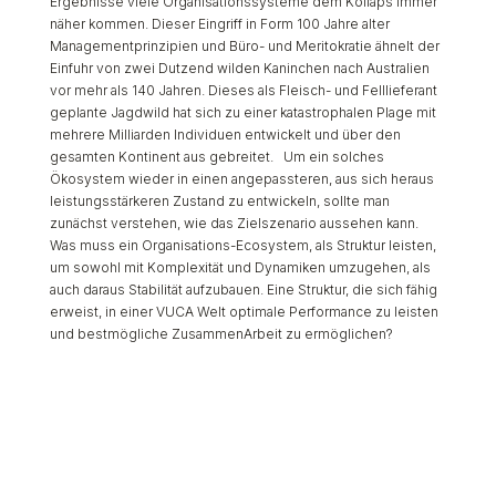
Ergebnisse viele Organisationssysteme dem Kollaps immer
näher kommen. Dieser Eingriff in Form 100 Jahre alter
Managementprinzipien und Büro- und Meritokratie ähnelt der
Einfuhr von zwei Dutzend wilden Kaninchen nach Australien
vor mehr als 140 Jahren. Dieses als Fleisch- und Felllieferant
geplante Jagdwild hat sich zu einer katastrophalen Plage mit
mehrere Milliarden Individuen entwickelt und über den
gesamten Kontinent aus gebreitet. Um ein solches
Ökosystem wieder in einen angepassteren, aus sich heraus
leistungsstärkeren Zustand zu entwickeln, sollte man
zunächst verstehen, wie das Zielszenario aussehen kann.
Was muss ein Organisations-Ecosystem, als Struktur leisten,
um sowohl mit Komplexität und Dynamiken umzugehen, als
auch daraus Stabilität aufzubauen. Eine Struktur, die sich fähig
erweist, in einer VUCA Welt optimale Performance zu leisten
und bestmögliche ZusammenArbeit zu ermöglichen?