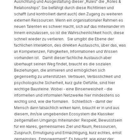
Ausrichtung und Ausgestaltung dieser „Rules“ die „Roles &
Relationships“. Sie befähigt durch diese Richtlinien und
schafft (und kontrolliert damit auch) den Zugang zu weiteren
externen Ressourcen. Wenn ein organisationaler Rahmen es
neuen Talenten es schwer macht, sich auf das miteinander im
Innern einzulassen, so ist die Wahrscheinlichkeit hoch, diese
schnell wieder zu verlieren. Sie umgibt die Ebene der
fachlichen Interaktion, des direkten Austauschs, über das, was
an Kompetenzen, Fähigkeiten, Informationen und Wissen
vorhanden ist. Damit dieser fachliche Austausch aber
überhaupt seinen Weg findet, braucht es die sozialen
Beziehungen, die animieren und ermöglichen sich
gegenseitig zu unterstützen. Vertrauen, Verlässlichkeit und
psychologische Sicherheit, kurz gute Gefühle, sind hier
wichtige Bausteine. Wobei - eine Binsenweisheit - die
informellen und informalen Netzwerke hier mindestens so
wichtig sind, wie die formalen. Schließlich - damit der
Mensch dann tatsächlich wirken kann, braucht er in und aus
diesem, ihn/sie umgebenden Ecosystem die Klassiker
zeitgemäßen Umgangs miteinander: Respekt, Bewusstsein
für ein klares, gemeinsames Ziel und Raum, Ressourcen,
Zuspruch, Ermutigung und Ermächtigung, kurz echtes, ernst
gemeinstes „Empowerment“. Es braucht, wie einer der