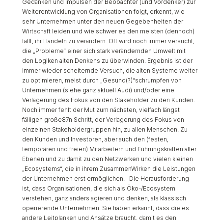
Gedanken und Impulsen der Beobachter (und Vordenker) zur
Weiterentwicklung von Organisationen folgt, erkennt, wie
sehr Unternehmen unter den neuen Gegebenheiten der
Wirtschaft leiden und wie schwer es den meisten (dennoch)
fällt, ihr Handeln zu verändern. Oft wird noch immer versucht,
die „Probleme“ einer sich stark verändernden Umwelt mit
den Logiken alten Denkens zu überwinden. Ergebnis ist der
immer wieder scheiternde Versuch, die alten Systeme weiter
zu optimieren, meist durch „Gesund(?)“schrumpfen von
Unternehmen (siehe ganz aktuell Audi) und/oder eine
Verlagerung des Fokus von den Stakeholder zu den Kunden.
Noch immer fehlt der Mut zum nächsten, vielfach längst
fälligen große87n Schritt, der Verlagerung des Fokus von
einzelnen Stakeholdergruppen hin, zu allen Menschen. Zu
den Kunden und Investoren, aber auch den (festen,
temporären und freien) Mitarbeitern und Führungskräften aller
Ebenen und zu damit zu den Netzwerken und vielen kleinen
„Ecosystems“, die in ihrem ZusammenWirken die Leistungen
der Unternehmen erst ermöglichen. Die Herausforderung
ist, dass Organisationen, die sich als Öko-/Ecosystem
verstehen, ganz anders agieren und denken, als klassisch
operierende Unternehmen. Sie haben erkannt, dass die es
andere Leitplanken und Ansätze braucht, damit es den