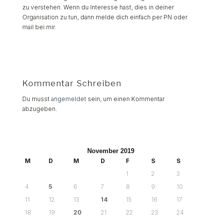
zu verstehen. Wenn du Interesse hast, dies in deiner
Organisation zu tun, dann melde dich einfach per PN oder
mail bei mir.
Kommentar Schreiben
Du musst
angemeldet
sein, um einen Kommentar
abzugeben.
November 2019
M
D
M
D
F
S
S
1
2
3
4
5
6
7
8
9
10
11
12
13
14
15
16
17
18
19
20
21
22
23
24