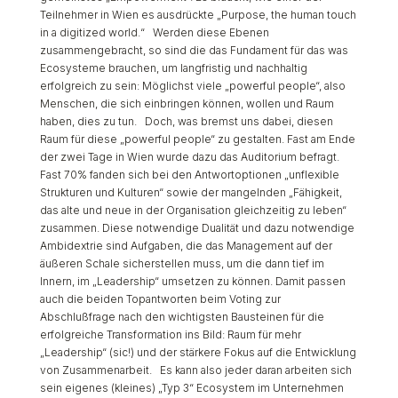
Teilnehmer in Wien es ausdrückte „Purpose, the human touch
in a digitized world.“ Werden diese Ebenen
zusammengebracht, so sind die das Fundament für das was
Ecosysteme brauchen, um langfristig und nachhaltig
erfolgreich zu sein: Möglichst viele „powerful people“, also
Menschen, die sich einbringen können, wollen und Raum
haben, dies zu tun. Doch, was bremst uns dabei, diesen
Raum für diese „powerful people“ zu gestalten. Fast am Ende
der zwei Tage in Wien wurde dazu das Auditorium befragt.
Fast 70% fanden sich bei den Antwortoptionen „unflexible
Strukturen und Kulturen“ sowie der mangelnden „Fähigkeit,
das alte und neue in der Organisation gleichzeitig zu leben“
zusammen. Diese notwendige Dualität und dazu notwendige
Ambidextrie sind Aufgaben, die das Management auf der
äußeren Schale sicherstellen muss, um die dann tief im
Innern, im „Leadership“ umsetzen zu können. Damit passen
auch die beiden Topantworten beim Voting zur
Abschlußfrage nach den wichtigsten Bausteinen für die
erfolgreiche Transformation ins Bild: Raum für mehr
„Leadership“ (sic!) und der stärkere Fokus auf die Entwicklung
von Zusammenarbeit. Es kann also jeder daran arbeiten sich
sein eigenes (kleines) „Typ 3“ Ecosystem im Unternehmen