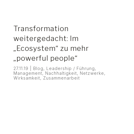
Transformation
weitergedacht: Im
„Ecosystem“ zu mehr
„powerful people“
27.11.19
|
Blog
,
Leadership / Führung
,
Management
,
Nachhaltigkeit
,
Netzwerke
,
Wirksamkeit
,
Zusammenarbeit