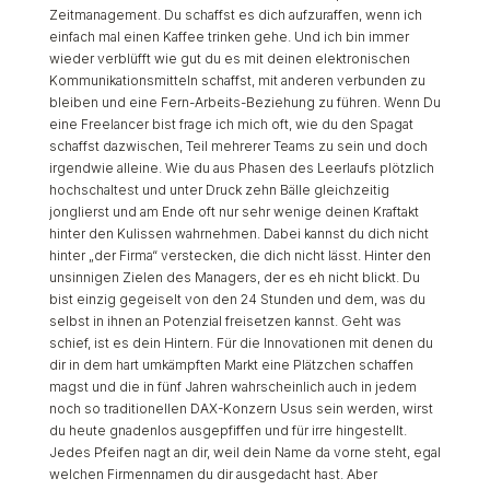
Zeitmanagement. Du schaffst es dich aufzuraffen, wenn ich
einfach mal einen Kaffee trinken gehe. Und ich bin immer
wieder verblüfft wie gut du es mit deinen elektronischen
Kommunikationsmitteln schaffst, mit anderen verbunden zu
bleiben und eine Fern-Arbeits-Beziehung zu führen. Wenn Du
eine Freelancer bist frage ich mich oft, wie du den Spagat
schaffst dazwischen, Teil mehrerer Teams zu sein und doch
irgendwie alleine. Wie du aus Phasen des Leerlaufs plötzlich
hochschaltest und unter Druck zehn Bälle gleichzeitig
jonglierst und am Ende oft nur sehr wenige deinen Kraftakt
hinter den Kulissen wahrnehmen. Dabei kannst du dich nicht
hinter „der Firma“ verstecken, die dich nicht lässt. Hinter den
unsinnigen Zielen des Managers, der es eh nicht blickt. Du
bist einzig gegeiselt von den 24 Stunden und dem, was du
selbst in ihnen an Potenzial freisetzen kannst. Geht was
schief, ist es dein Hintern. Für die Innovationen mit denen du
dir in dem hart umkämpften Markt eine Plätzchen schaffen
magst und die in fünf Jahren wahrscheinlich auch in jedem
noch so traditionellen DAX-Konzern Usus sein werden, wirst
du heute gnadenlos ausgepfiffen und für irre hingestellt.
Jedes Pfeifen nagt an dir, weil dein Name da vorne steht, egal
welchen Firmennamen du dir ausgedacht hast. Aber