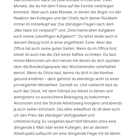
Monate, die du mit dem Fokus auf die Familie verbringen
konntest. Aber auch zwei Monate, in denen die Angst vor der
Reaktion der Kollegen und der Chefs nach deiner Rückkehr
immer im Hinterkopf war. Die ständigen Fragen nach dem
„Was habe ich verpasst?“ und „Sind meine alten Aufgaben
auch meine zukünftigen Aufgaben?“. Du lebst leider auch in
diesem Bezug nicht in einer angstfreien Zone. Aber das
Office hat auch seine guten Seiten. Wenn du im Office bist,
bleibt dir auch mal die Zeit einen Kaffee zu trinken. Du hast
immer Menschen um dich herum mit denen du dich spontan
über die Bundesligaspiele des Wochenendes unterhalten
kannst. Wenn du Glück hast, kannst du dich in der Kantine
gesund ernähren – dann gehörst du allerdings wohl zu einer
privilegierten Minderheit. Genieß es. Und vielleicht hast du
auch das Glück, mit dem Fahrrad zur Arbeit zu fahren und
wenigstens so ausreichend Bewegung zu bekommen.
Ansonsten sind die Stunde Arbeitsweg morgens und abends
ja auch selten erholsam. Das alles erkauftest du dir aber auch
um den Preis der ständigen Verfügbarkeit und
Unterbrechung. Es vergehen kaum fünf Minuten ohne eine
dringende E-Mail oder einen Kollegen, der an deinem
Arbeitsplatz auftaucht um eine dringende Frage mit dir klären.