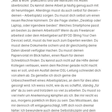
„wait & work“ praktizierst und die Wartezeit mit Arbeit
überbrückst. Du kannst deine Arbeit ja häufig genug auch mit
dir herumtragen. Allerdings musst du auch selbst für diesen –
deinen – Arbeitsplatz sorgen. Du musst dich selbst um einen
neuen Rechner kümmern. Dir die Frage stellen „Desktop oder
Laptop, oder irgendwie beides“. Welches Smartphone passt
am besten zu deinem Arbeitsstil? Wenn du als Freelancer
arbeitest oder dein Arbeitgeber auf BYOD (Bring Your Own
Device) setzt, musst du hier auch zum Experten werden. Du
musst deine Dokumente sichern und dir gleichzeitig deine
Daten überall verfügbar machen. Du musst deinen
Papiervorrat im Blick halten, einen Raum für deinen
Schreibtisch finden. Du kannst auch nicht auf die Hilfe deiner
Kollegen vertrauen, wenn dein Rechner gerade nicht macht
was er soll, und ein Ausfall deiner DSL-Leitung schneidet dich
von allem ab. Da genieße ich doch gerne die
Unbeschwertheit eines Arbeitsplatzes, an dem für dies alles
gesorgt wird. Ich weiss nicht, wie du es schaffst, ständig „für
alle“ da zu sein und trotzdem so viel zu arbeiten. Du musst so
viel mehr um Anerkennung kämpfen als ich. Bei mir reicht es
aus, morgens pünktlich im Büro zu sein. Das Misstrauen, das
mir dennoch oft entgegenschlägt, trifft dich noch dreimal
härter. Ich bewundere auch deine Selbstdisziplin und dein