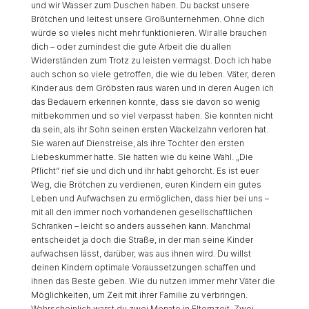
und wir Wasser zum Duschen haben. Du backst unsere
Brötchen und leitest unsere Großunternehmen. Ohne dich
würde so vieles nicht mehr funktionieren. Wir alle brauchen
dich – oder zumindest die gute Arbeit die du allen
Widerständen zum Trotz zu leisten vermagst. Doch ich habe
auch schon so viele getroffen, die wie du leben. Väter, deren
Kinder aus dem Gröbsten raus waren und in deren Augen ich
das Bedauern erkennen konnte, dass sie davon so wenig
mitbekommen und so viel verpasst haben. Sie konnten nicht
da sein, als ihr Sohn seinen ersten Wackelzahn verloren hat.
Sie waren auf Dienstreise, als ihre Tochter den ersten
Liebeskummer hatte. Sie hatten wie du keine Wahl. „Die
Pflicht“ rief sie und dich und ihr habt gehorcht. Es ist euer
Weg, die Brötchen zu verdienen, euren Kindern ein gutes
Leben und Aufwachsen zu ermöglichen, dass hier bei uns –
mit all den immer noch vorhandenen gesellschaftlichen
Schranken – leicht so anders aussehen kann. Manchmal
entscheidet ja doch die Straße, in der man seine Kinder
aufwachsen lässt, darüber, was aus ihnen wird. Du willst
deinen Kindern optimale Voraussetzungen schaffen und
ihnen das Beste geben. Wie du nutzen immer mehr Väter die
Möglichkeiten, um Zeit mit ihrer Familie zu verbringen.
Wahrscheinlich warst du zwei Monate in Elternzeit. Zwei