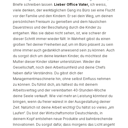
Briefe schreiben lassen.
Lieber Office Vater,
ich weiss,
viele denken, der werktäglichen Gang ins Büro sei eine Flucht
vor der Familie und den Kindern.
Er sei dein Weg, um deinen
persönlichen Freiraum zu genießen und dem häuslichen
Dauerstress und der Beschallung durch die Kinder zu
entgehen. Was sie dabei nicht sehen, ist, wie schwer dir
dieser Schritt immer wieder fällt. In Wahrheit gibst du einen
großen Teil deiner Freiheiten auf, um im Büro präsent zu sein
ohne immer auch gedanklich anwesend sein zu können. Auch
du sorgst dich um deine kranken Kinder, du möchtest die
Mutter dieser Kinder stärker unterstützen. Weder die
Gesellschaft, noch dein Arbeitsumfeld und deine Chefs
haben dafür Verständnis. Du gibst dich der
Managementmaschinerie hin, ohne selbst Einfluss nehmen
zu können. Du fühlst dich, als hättest du mit deinem
Arbeitsvertrag und der vereinbarten 40-Stunden-Woche
deine Seele verkauft. Wie viel mehr an Leistung könntest du
bringen, wenn du freier wärest in der Ausgestaltung deiner
Zeit. Natürlich ist deine Arbeit wichtig! Du hältst so vieles „am
Laufen“. Du bist der Wirtschaftsmotor Deutschlands, in
deinem Kopf entstehen neue Produkte und bahnbrechende
Innovationen. Du sorgst dafür, dass morgens das Licht angeht