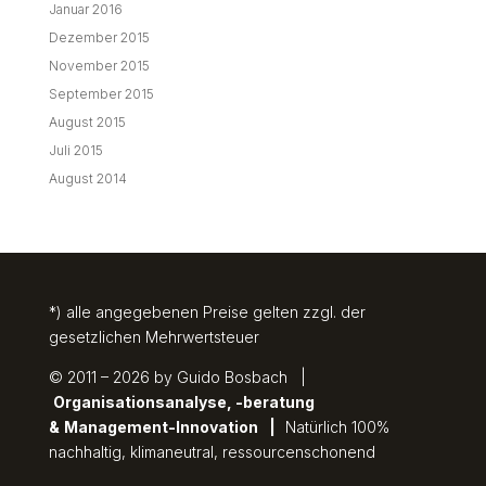
Januar 2016
Dezember 2015
November 2015
September 2015
August 2015
Juli 2015
August 2014
*) alle angegebenen Preise gelten zzgl. der
gesetzlichen Mehrwertsteuer
© 2011 – 2026 by Guido Bosbach |
Organisationsanalyse, -beratung
&
Management-Innovation
|
Natürlich 100%
nachhaltig, klimaneutral, ressourcenschonend