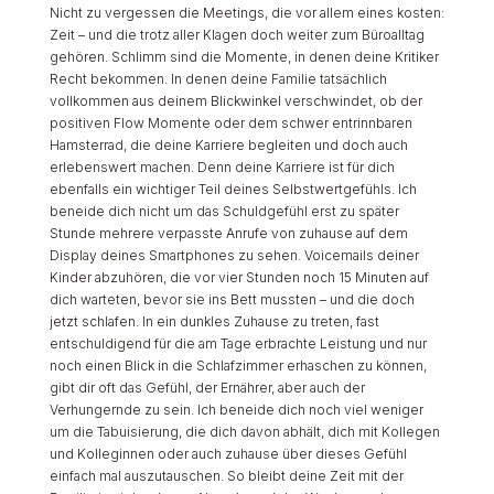
Nicht zu vergessen die Meetings, die vor allem eines kosten:
Zeit – und die trotz aller Klagen doch weiter zum Büroalltag
gehören. Schlimm sind die Momente, in denen deine Kritiker
Recht bekommen. In denen deine Familie tatsächlich
vollkommen aus deinem Blickwinkel verschwindet, ob der
positiven Flow Momente oder dem schwer entrinnbaren
Hamsterrad, die deine Karriere begleiten und doch auch
erlebenswert machen. Denn deine Karriere ist für dich
ebenfalls ein wichtiger Teil deines Selbstwertgefühls. Ich
beneide dich nicht um das Schuldgefühl erst zu später
Stunde mehrere verpasste Anrufe von zuhause auf dem
Display deines Smartphones zu sehen. Voicemails deiner
Kinder abzuhören, die vor vier Stunden noch 15 Minuten auf
dich warteten, bevor sie ins Bett mussten – und die doch
jetzt schlafen. In ein dunkles Zuhause zu treten, fast
entschuldigend für die am Tage erbrachte Leistung und nur
noch einen Blick in die Schlafzimmer erhaschen zu können,
gibt dir oft das Gefühl, der Ernährer, aber auch der
Verhungernde zu sein. Ich beneide dich noch viel weniger
um die Tabuisierung, die dich davon abhält, dich mit Kollegen
und Kolleginnen oder auch zuhause über dieses Gefühl
einfach mal auszutauschen. So bleibt deine Zeit mit der