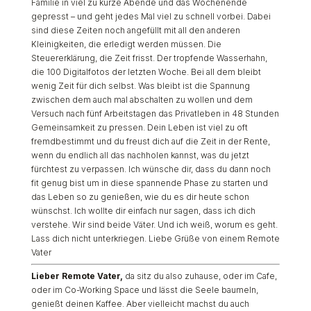
Familie in viel zu kurze Abende und das Wochenende
gepresst – und geht jedes Mal viel zu schnell vorbei. Dabei
sind diese Zeiten noch angefüllt mit all den anderen
Kleinigkeiten, die erledigt werden müssen. Die
Steuererklärung, die Zeit frisst. Der tropfende Wasserhahn,
die 100 Digitalfotos der letzten Woche. Bei all dem bleibt
wenig Zeit für dich selbst. Was bleibt ist die Spannung
zwischen dem auch mal abschalten zu wollen und dem
Versuch nach fünf Arbeitstagen das Privatleben in 48 Stunden
Gemeinsamkeit zu pressen. Dein Leben ist viel zu oft
fremdbestimmt und du freust dich auf die Zeit in der Rente,
wenn du endlich all das nachholen kannst, was du jetzt
fürchtest zu verpassen. Ich wünsche dir, dass du dann noch
fit genug bist um in diese spannende Phase zu starten und
das Leben so zu genießen, wie du es dir heute schon
wünschst. Ich wollte dir einfach nur sagen, dass ich dich
verstehe. Wir sind beide Väter. Und ich weiß, worum es geht.
Lass dich nicht unterkriegen. Liebe Grüße von einem Remote
Vater
Lieber Remote Vater,
da sitz du also zuhause, oder im Cafe,
oder im Co-Working Space und lässt die Seele baumeln,
genießt deinen Kaffee. Aber vielleicht machst du auch